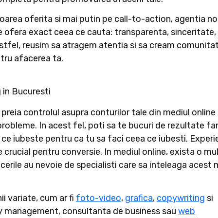
area oferita si mai putin pe call-to-action, agentia n
le ofera exact ceea ce cauta: transparenta, sinceritate,
 Astfel, reusim sa atragem atentia si sa cream comunitat
ntru afacerea ta.
 in Bucuresti
, preia controlul asupra conturilor tale din mediul online 
probleme. In acest fel, poti sa te bucuri de rezultate fa
 ce iubeste pentru ca tu sa faci ceea ce iubesti. Experi
 crucial pentru conversie. In mediul online, exista o mu
cerile au nevoie de specialisti care sa inteleaga acest
ii variate, cum ar fi
foto-video
,
grafica
,
copywriting
si
y management, consultanta de business sau
web