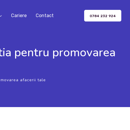
Cariere
Contact
0784 232 924
tia pentru promovarea
omovarea afacerii tale