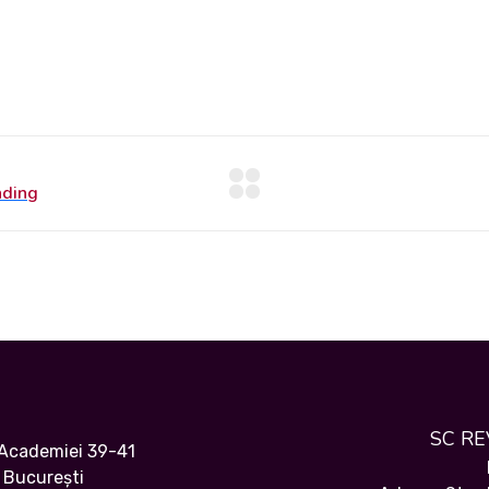
SC R
 Academiei 39-41
 București