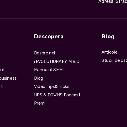
Adresa: Stra
Descopera
Blog
Articole
Despre noi
Studii de ca
rEVOLUTIONARY M.B.C.
nut
Manualul SMM
business
Blog
nt
Video Tips&Tricks
UPS & DOWNS Podcast
Premii