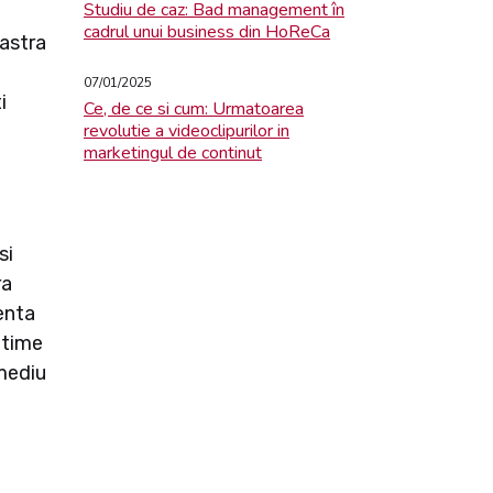
Studiu de caz: Bad management în
cadrul unui business din HoReCa
oastra
07/01/2025
i
Ce, de ce si cum: Urmatoarea
revolutie a videoclipurilor in
marketingul de continut
si
ra
enta
ltime
 mediu