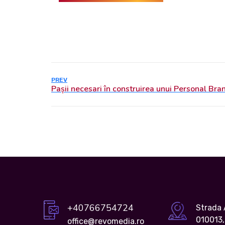
PREV
+40766754724
Strada
010013,
office@revomedia.ro