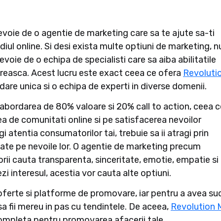
evoie de o agentie de marketing care sa te ajute sa-ti
iul online. Si desi exista multe optiuni de marketing, n
nevoie de o echipa de specialisti care sa aiba abilitatile
creasca. Acest lucru este exact ceea ce ofera
Revoluti
dare unica si o echipa de experti in diverse domenii.
abordarea de 80% valoare si 20% call to action, ceea c
a de comunitati online si pe satisfacerea nevoilor
i atentia consumatorilor tai, trebuie sa ii atragi prin
zate pe nevoile lor. O agentie de marketing precum
ii cauta transparenta, sinceritate, emotie, empatie si
ezi interesul, acestia vor cauta alte optiuni.
 oferte si platforme de promovare, iar pentru a avea s
 sa fii mereu in pas cu tendintele. De aceea,
Revolution 
 completa pentru promovarea afacerii tale.