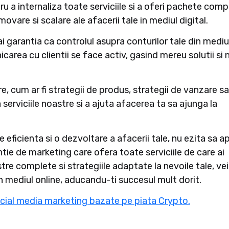
u a internaliza toate serviciile si a oferi pachete comp
vare si scalare ale afacerii tale in mediul digital.
 ai garantia ca controlul asupra conturilor tale din mediu
icarea cu clientii se face activ, gasind mereu solutii si 
 cum ar fi strategii de produs, strategii de vanzare s
serviciile noastre si a ajuta afacerea ta sa ajunga la
 eficienta si o dezvoltare a afacerii tale, nu ezita sa a
ntie de marketing care ofera toate serviciile de care ai
stre complete si strategiile adaptate la nevoile tale, ve
n mediul online, aducandu-ti succesul mult dorit.
social media marketing bazate pe piata Crypto.