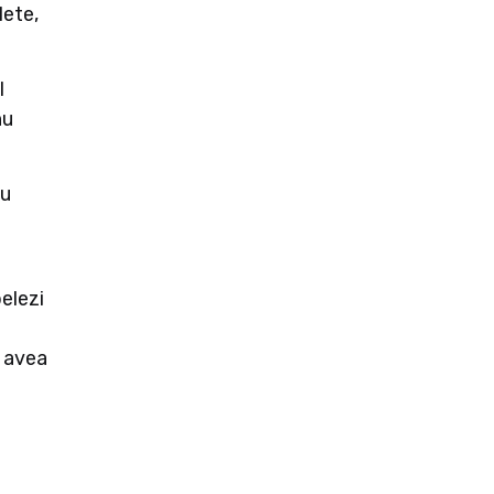
lete,
l
nu
au
pelezi
i avea