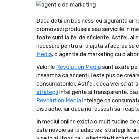
Daca detii un business, cu siguranta ai n
promovezi produsele sau serviciile in med
toate sunt la fel de eficiente. Astfel, ai 
necesare pentru a-ti ajuta afacerea sa 
Media
, o agentie de marketing cu o abor
Valorile
Revolution Media
sunt axate pe 
inseamna ca accentul este pus pe creare
consumatorilor. Astfel, daca vrei sa atrag
strategii
inteligente si transparente, ba
Revolution Media
intelege ca consumator
distractie, iar daca nu reusesti sa ii capt
In mediul online exista o multitudine de
este nevoie sa iti adaptezi strategiile si
vine in ajutorul tau, oferindu-ti solutia