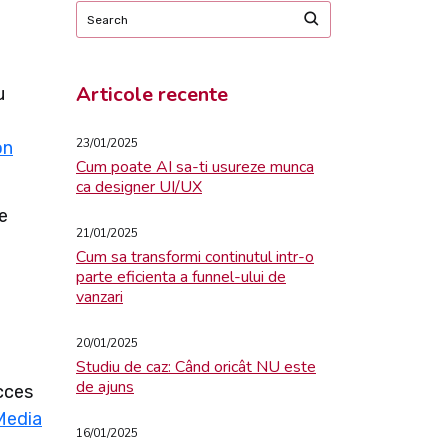
Articole recente
u
23/01/2025
on
Cum poate AI sa-ti usureze munca
ca designer UI/UX
e
21/01/2025
Cum sa transformi continutul intr-o
parte eficienta a funnel-ului de
vanzari
20/01/2025
Studiu de caz: Când oricât NU este
de ajuns
ucces
Media
16/01/2025