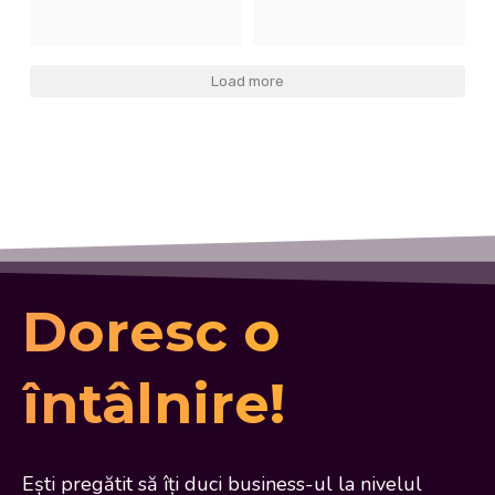
Load more
Doresc o
întâlnire!
Ești pregătit să îți duci business-ul la nivelul