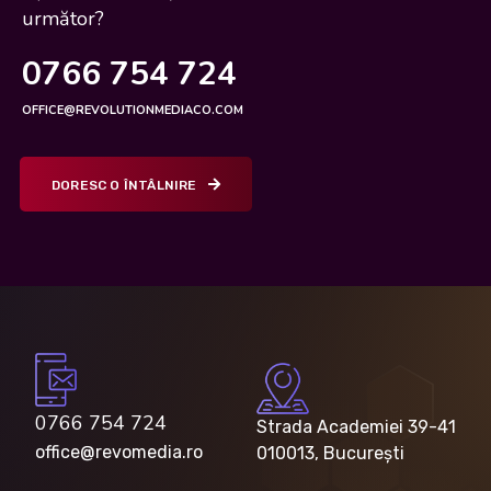
următor?
0766 754 724
OFFICE@REVOLUTIONMEDIACO.COM
DORESC O ÎNTÂLNIRE
0766 754 724
Strada Academiei 39-41
office@revomedia.ro
010013, București